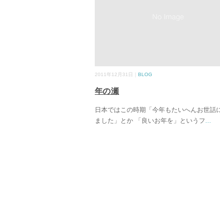
2011年12月31日｜
BLOG
年の瀬
日本ではこの時期「今年もたいへんお世話
ました」とか 「良いお年を」というフ
...