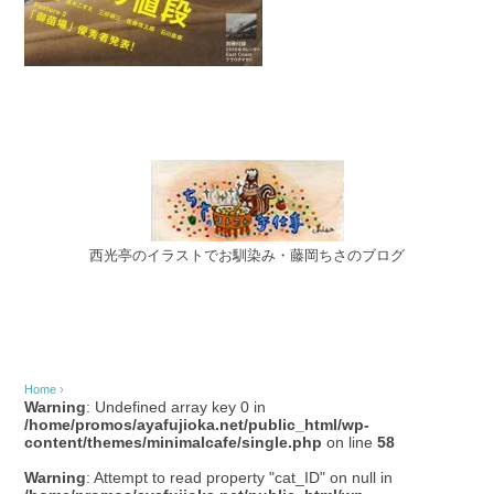
西光亭のイラストでお馴染み・藤岡ちさのブログ
Home
›
Warning
: Undefined array key 0 in
/home/promos/ayafujioka.net/public_html/wp-
content/themes/minimalcafe/single.php
on line
58
Warning
: Attempt to read property "cat_ID" on null in