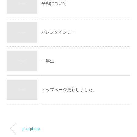
平和について
バレンタインデー
一年生
トップページ更新しました。
phatphotp