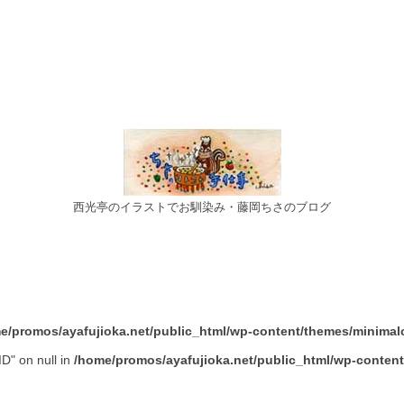
西光亭のイラストでお馴染み・藤岡ちさのブログ
e/promos/ayafujioka.net/public_html/wp-content/themes/minimalc
ID" on null in
/home/promos/ayafujioka.net/public_html/wp-content