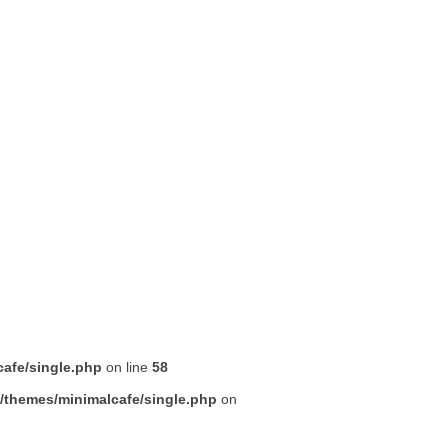
afe/single.php
on line
58
/themes/minimalcafe/single.php
on